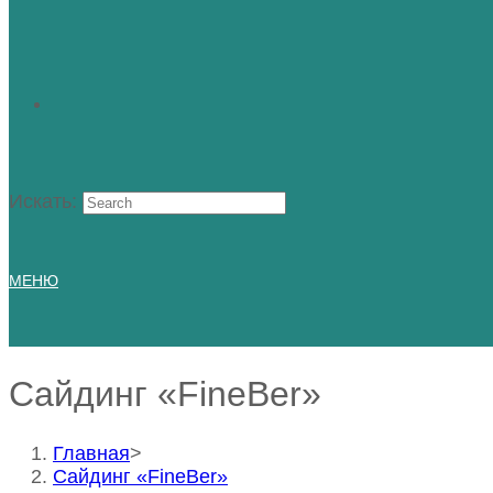
Искать:
МЕНЮ
Сайдинг «FineBer»
Главная
>
Сайдинг «FineBer»