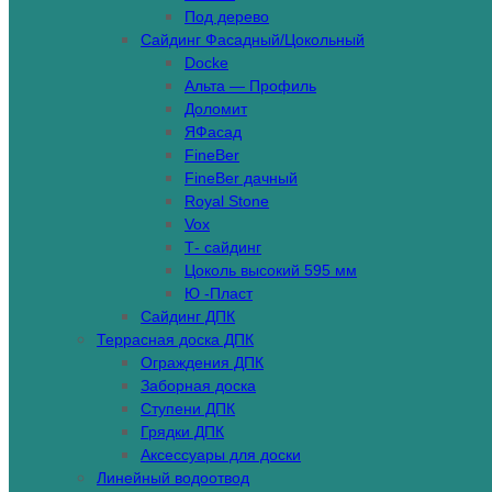
Под дерево
Сайдинг Фасадный/Цокольный
Docke
Альта — Профиль
Доломит
ЯФасад
FineBer
FineBer дачный
Royal Stone
Vox
Т- сайдинг
Цоколь высокий 595 мм
Ю -Пласт
Сайдинг ДПК
Террасная доска ДПК
Ограждения ДПК
Заборная доска
Ступени ДПК
Грядки ДПК
Аксессуары для доски
Линейный водоотвод