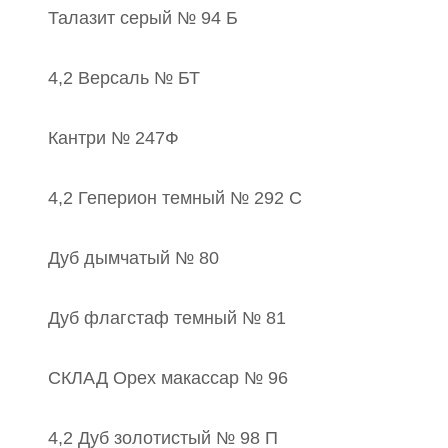
Талазит серый № 94 Б
4,2 Версаль № БТ
Кантри № 247Ф
4,2 Геперион темный № 292 С
Дуб дымчатый № 80
Дуб флагстаф темный № 81
СКЛАД Орех макассар № 96
4,2 Дуб золотистый № 98 П