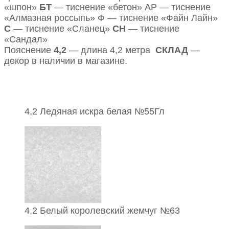
«шпон»
БТ
— тиснение «бетон» АР — тиснение
«Алмазная россыпь» Ф — тиснение «Файн Лайн»
С
— тиснение «Сланец»
СН
— тиснение
«Сандал»
Пояснение
4,2
— длина 4,2 метра
СКЛАД
—
декор в наличии в магазине.
4,2 Ледяная искра белая №55Гл
4,2 Белый королевский жемчуг №63