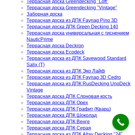
Террасная доска Greendecking "Loft"
Террасная доска Greendecking "Vintage"
Заборная доска
Террасная доска из ДПК Faynag Pino 3D
Террасная доска ДПК Green Decking 140
Террасная доска универсальная с тиснением
NauticPrime
Террасная доска Deckron
Террасная доска Ecodeck
Террасная доска из ДПК Savewood Standard
Salix (T)
Террасная доска из ДПК Эко Лайф
Террасная доска из ДПК Faynag 3D Cedro
Террасная доска из ДПК RusDecking UnoDeck
Vintage
Террасная доска ДПК Слоновая кость
Террасная доска ДПК Орех
Террасная доска ДПК Графит (Кварц)
Террасная доска ДПК Шоколад
Террасная доска ДПК Венге
Террасная доска ДПК Серая
Террасная доска из ДПК Altay Decking "24"