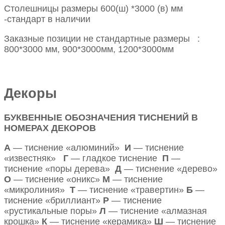
Столешницы размеры 600(ш) *3000 (в) мм
-стандарт в наличии
Заказные позиции не стандартные размеры :
800*3000 мм, 900*3000мм, 1200*3000мм
Декоры
БУКВЕННЫЕ ОБОЗНАЧЕНИЯ ТИСНЕНИЙ В
НОМЕРАХ ДЕКОРОВ
А
— тиснение «алюминий»
И
— тиснение
«известняк»
Г
— гладкое тиснение
П
—
тиснение «поры дерева»
Д
— тиснение «дерево»
О
— тиснение «оникс»
М
— тиснение
«микролиния»
Т
— тиснение «травертин»
Б
—
тиснение «бриллиант»
Р
— тиснение
«рустикальные поры»
Л
— тиснение «алмазная
крошка»
К
— тиснение «керамика»
Ш
— тиснение