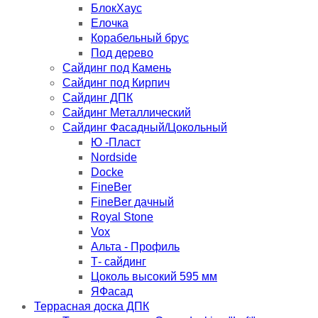
БлокХаус
Елочка
Корабельный брус
Под дерево
Сайдинг под Камень
Сайдинг под Кирпич
Сайдинг ДПК
Сайдинг Металлический
Сайдинг Фасадный/Цокольный
Ю -Пласт
Nordside
Docke
FineBer
FineBer дачный
Royal Stone
Vox
Альта - Профиль
Т- сайдинг
Цоколь высокий 595 мм
ЯФасад
Террасная доска ДПК