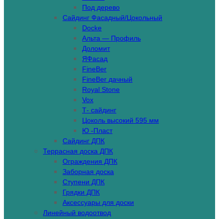
Под дерево
Сайдинг Фасадный/Цокольный
Docke
Альта — Профиль
Доломит
ЯФасад
FineBer
FineBer дачный
Royal Stone
Vox
Т- сайдинг
Цоколь высокий 595 мм
Ю -Пласт
Сайдинг ДПК
Террасная доска ДПК
Ограждения ДПК
Заборная доска
Ступени ДПК
Грядки ДПК
Аксессуары для доски
Линейный водоотвод