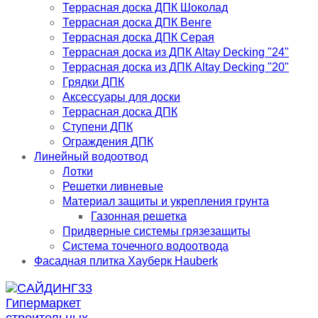
Террасная доска ДПК Шоколад
Террасная доска ДПК Венге
Террасная доска ДПК Серая
Террасная доска из ДПК Altay Decking "24"
Террасная доска из ДПК Altay Decking "20"
Грядки ДПК
Аксессуары для доски
Террасная доска ДПК
Ступени ДПК
Ограждения ДПК
Линейный водоотвод
Лотки
Решетки ливневые
Материал защиты и укрепления грунта
Газонная решетка
Придверные системы грязезащиты
Система точечного водоотвода
Фасадная плитка Хауберк Hauberk