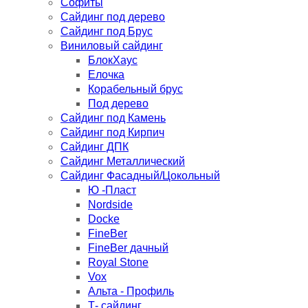
Софиты
Сайдинг под дерево
Сайдинг под Брус
Виниловый сайдинг
БлокХаус
Елочка
Корабельный брус
Под дерево
Сайдинг под Камень
Сайдинг под Кирпич
Сайдинг ДПК
Сайдинг Металлический
Сайдинг Фасадный/Цокольный
Ю -Пласт
Nordside
Docke
FineBer
FineBer дачный
Royal Stone
Vox
Альта - Профиль
Т- сайдинг