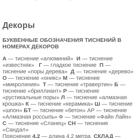
Декоры
БУКВЕННЫЕ ОБОЗНАЧЕНИЯ ТИСНЕНИЙ В
НОМЕРАХ ДЕКОРОВ
А
— тиснение «алюминий»
И
— тиснение
«известняк»
Г
— гладкое тиснение
П
—
тиснение «поры дерева»
Д
— тиснение «дерево»
О
— тиснение «оникс»
М
— тиснение
«микролиния»
Т
— тиснение «травертин»
Б
—
тиснение «бриллиант»
Р
— тиснение
«рустикальные поры»
Л
— тиснение «алмазная
крошка»
К
— тиснение «керамика»
Ш
— тиснение
«шпон»
БТ
— тиснение «бетон» АР — тиснение
«Алмазная россыпь» Ф — тиснение «Файн Лайн»
С
— тиснение «Сланец»
СН
— тиснение
«Сандал»
Пояснение
4,2
— длина 4,2 метра
СКЛАД
—