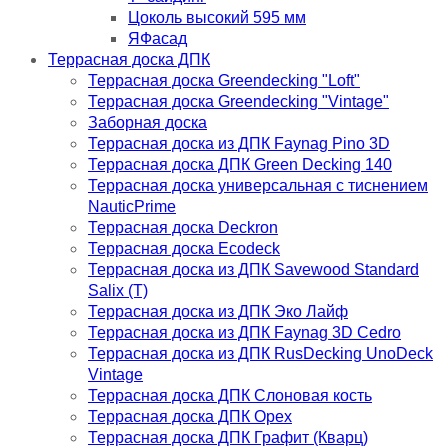
Цоколь высокий 595 мм
ЯФасад
Террасная доска ДПК
Террасная доска Greendecking "Loft"
Террасная доска Greendecking "Vintage"
Заборная доска
Террасная доска из ДПК Faynag Pino 3D
Террасная доска ДПК Green Decking 140
Террасная доска универсальная с тиснением
NauticPrime
Террасная доска Deckron
Террасная доска Ecodeck
Террасная доска из ДПК Savewood Standard
Salix (T)
Террасная доска из ДПК Эко Лайф
Террасная доска из ДПК Faynag 3D Cedro
Террасная доска из ДПК RusDecking UnoDeck
Vintage
Террасная доска ДПК Слоновая кость
Террасная доска ДПК Орех
Террасная доска ДПК Графит (Кварц)