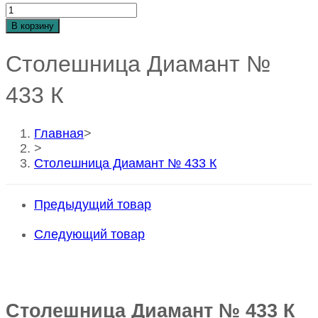
Количество
Столешница
В корзину
Диамант
№
Столешница Диамант №
433
К
433 К
Главная
>
>
Столешница Диамант № 433 К
Предыдущий товар
Следующий товар
Столешница Диамант № 433 К