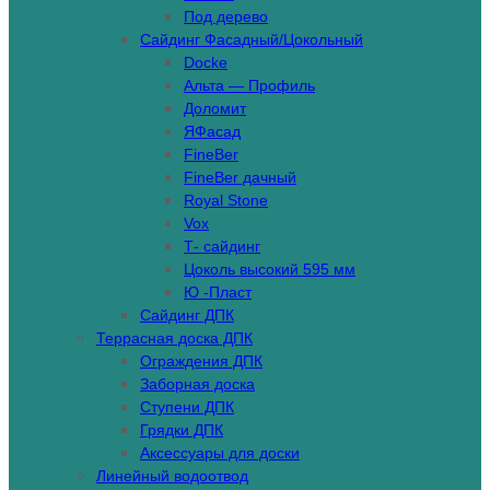
Под дерево
Сайдинг Фасадный/Цокольный
Docke
Альта — Профиль
Доломит
ЯФасад
FineBer
FineBer дачный
Royal Stone
Vox
Т- сайдинг
Цоколь высокий 595 мм
Ю -Пласт
Сайдинг ДПК
Террасная доска ДПК
Ограждения ДПК
Заборная доска
Ступени ДПК
Грядки ДПК
Аксессуары для доски
Линейный водоотвод