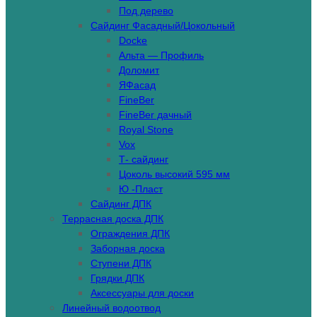
Под дерево
Сайдинг Фасадный/Цокольный
Docke
Альта — Профиль
Доломит
ЯФасад
FineBer
FineBer дачный
Royal Stone
Vox
Т- сайдинг
Цоколь высокий 595 мм
Ю -Пласт
Сайдинг ДПК
Террасная доска ДПК
Ограждения ДПК
Заборная доска
Ступени ДПК
Грядки ДПК
Аксессуары для доски
Линейный водоотвод