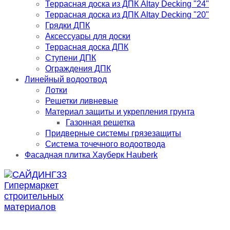
Террасная доска из ДПК Altay Decking "24"
Террасная доска из ДПК Altay Decking "20"
Грядки ДПК
Аксессуары для доски
Террасная доска ДПК
Ступени ДПК
Ограждения ДПК
Линейный водоотвод
Лотки
Решетки ливневые
Материал защиты и укрепления грунта
Газонная решетка
Придверные системы грязезащиты
Система точечного водоотвода
Фасадная плитка Хауберк Hauberk