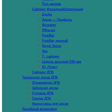
Под дерево
Сайдинг Фасадный/Цокольный
Docke
Альта — Профиль
Доломит
ЯФасад
FineBer
FineBer дачный
Royal Stone
Vox
Т- сайдинг
Цоколь высокий 595 мм
Ю -Пласт
Сайдинг ДПК
Террасная доска ДПК
Ограждения ДПК
Заборная доска
Ступени ДПК
Грядки ДПК
Аксессуары для доски
Линейный водоотвод