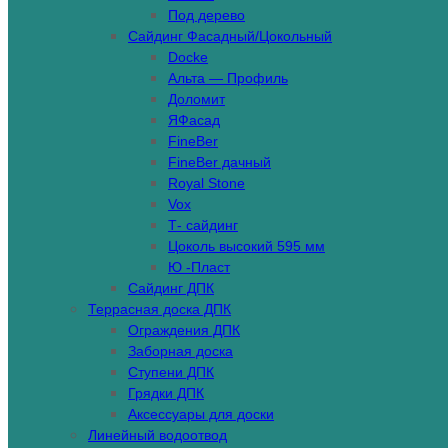
Под дерево
Сайдинг Фасадный/Цокольный
Docke
Альта — Профиль
Доломит
ЯФасад
FineBer
FineBer дачный
Royal Stone
Vox
Т- сайдинг
Цоколь высокий 595 мм
Ю -Пласт
Сайдинг ДПК
Террасная доска ДПК
Ограждения ДПК
Заборная доска
Ступени ДПК
Грядки ДПК
Аксессуары для доски
Линейный водоотвод