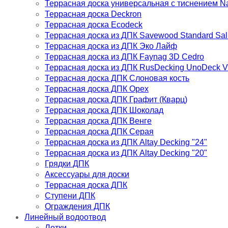
Террасная доска универсальная с тиснением Na
Террасная доска Deckron
Террасная доска Ecodeck
Террасная доска из ДПК Savewood Standard Sali
Террасная доска из ДПК Эко Лайф
Террасная доска из ДПК Faynag 3D Cedro
Террасная доска из ДПК RusDecking UnoDeck V
Террасная доска ДПК Слоновая кость
Террасная доска ДПК Орех
Террасная доска ДПК Графит (Кварц)
Террасная доска ДПК Шоколад
Террасная доска ДПК Венге
Террасная доска ДПК Серая
Террасная доска из ДПК Altay Decking "24"
Террасная доска из ДПК Altay Decking "20"
Грядки ДПК
Аксессуары для доски
Террасная доска ДПК
Ступени ДПК
Ограждения ДПК
Линейный водоотвод
Лотки