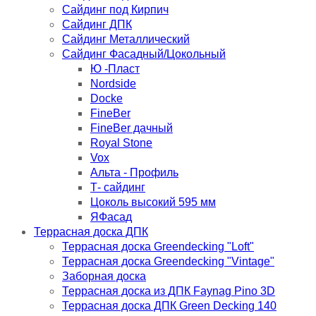
Сайдинг под Кирпич
Сайдинг ДПК
Сайдинг Металлический
Сайдинг Фасадный/Цокольный
Ю -Пласт
Nordside
Docke
FineBer
FineBer дачный
Royal Stone
Vox
Альта - Профиль
Т- сайдинг
Цоколь высокий 595 мм
ЯФасад
Террасная доска ДПК
Террасная доска Greendecking "Loft"
Террасная доска Greendecking "Vintage"
Заборная доска
Террасная доска из ДПК Faynag Pino 3D
Террасная доска ДПК Green Decking 140