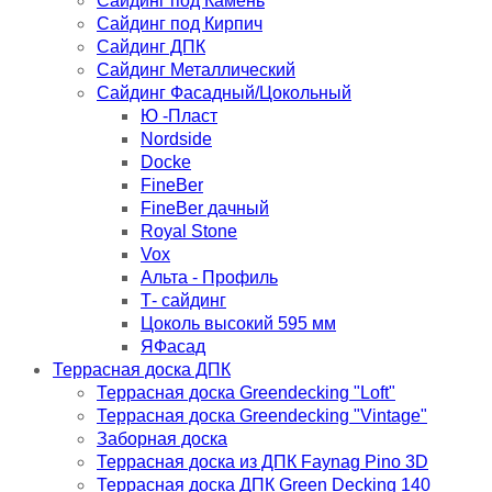
Сайдинг под Камень
Сайдинг под Кирпич
Сайдинг ДПК
Сайдинг Металлический
Сайдинг Фасадный/Цокольный
Ю -Пласт
Nordside
Docke
FineBer
FineBer дачный
Royal Stone
Vox
Альта - Профиль
Т- сайдинг
Цоколь высокий 595 мм
ЯФасад
Террасная доска ДПК
Террасная доска Greendecking "Loft"
Террасная доска Greendecking "Vintage"
Заборная доска
Террасная доска из ДПК Faynag Pino 3D
Террасная доска ДПК Green Decking 140