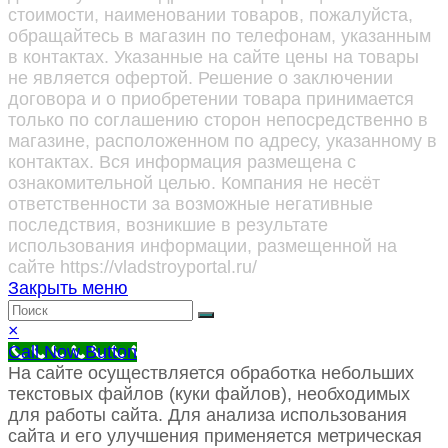
стоимости, наименовании товаров, пожалуйста,
обращайтесь в магазин по телефонам, указанным
в контактах. Указанные на сайте цены на товары
не является офертой. Решение о заключении
договора и о приобретении товара принимается
только по соглашению сторон непосредственно в
магазине, расположенном по адресу, указанному в
контактах. Вся информация размещена с
ознакомительной целью. Компания не несёт
ответственности за возможные негативные
последствия, возникшие в результате
использования информации, размещенной на
сайте https://vladstroyportal.ru/
Закрыть меню
×
Call Now Button
На сайте осуществляется обработка небольших
текстовых файлов (куки файлов), необходимых
для работы сайта. Для анализа использования
сайта и его улучшения применяется метрическая