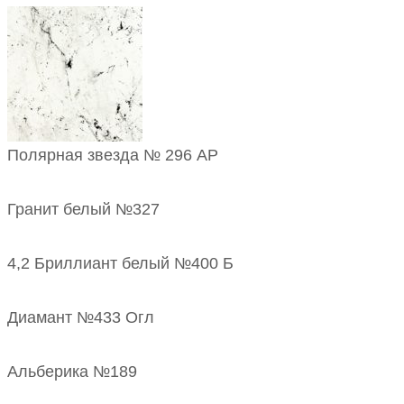
Полярная звезда № 296 АР
Гранит белый №327
4,2 Бриллиант белый №400 Б
Диамант №433 Огл
Альберика №189