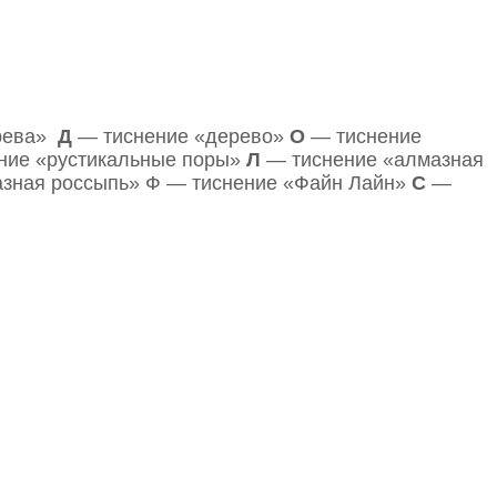
ерева»
Д
— тиснение «дерево»
О
— тиснение
ние «рустикальные поры»
Л
— тиснение «алмазная
азная россыпь» Ф — тиснение «Файн Лайн»
С
—