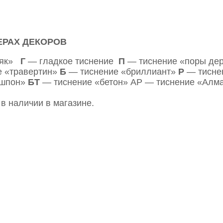
ЕРАХ ДЕКОРОВ
няк»
Г
— гладкое тиснение
П
— тиснение «поры д
 «травертин»
Б
— тиснение «бриллиант»
Р
— тисне
«шпон»
БТ
— тиснение «бетон» АР — тиснение «Алм
в наличии в магазине.