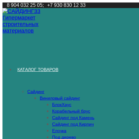
Перейти
8 904 032 25 05;
+7 930 830 12 33
к
содержимому
КАТАЛОГ ТОВАРОВ
Сайдинг
Виниловый сайдинг
БлокХаус
Корабельный брус
Сайдинг под Камень
Сайдинг под Кирпич
Елочка
Под дерево