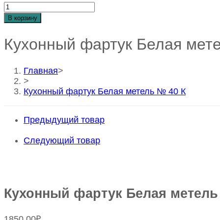
Количество
Кухонный
В корзину
фартук
Белая
Кухонный фартук Белая мет
метель
№
40
Главная
>
К
>
Кухонный фартук Белая метель № 40 К
Предыдущий товар
Следующий товар
Кухонный фартук Белая метель
1850,00
₽