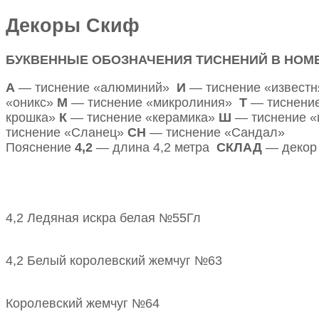
Декоры Скиф
БУКВЕННЫЕ ОБОЗНАЧЕНИЯ ТИСНЕНИЙ В НОМ
А
— тиснение «алюминий»
И
— тиснение «извест
«оникс»
М
— тиснение «микролиния»
Т
— тиснение
крошка»
К
— тиснение «керамика»
Ш
— тиснение 
тиснение «Сланец»
СН
— тиснение «Сандал»
Пояснение
4,2
— длина 4,2 метра
СКЛАД
— декор 
4,2 Ледяная искра белая №55Гл
4,2 Белый королевский жемчуг №63
Королевский жемчуг №64