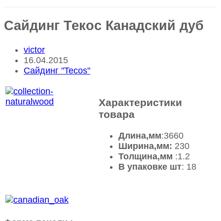
Сайдинг Текос Канадский дуб
Автор
victor
записи:
Запись
16.04.2015
опубликована:
Рубрика
Сайдинг "Tecos"
записи
Характеристики
товара
Длина,мм
:3660
Ширина,мм:
230
Толщина,мм
:1.2
В упаковке шт
: 18