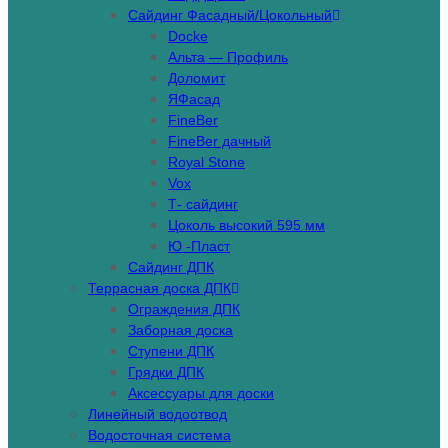
Сайдинг Фасадный/Цокольный
Docke
Альта — Профиль
Доломит
ЯФасад
FineBer
FineBer дачный
Royal Stone
Vox
Т- сайдинг
Цоколь высокий 595 мм
Ю -Пласт
Сайдинг ДПК
Террасная доска ДПК
Ограждения ДПК
Заборная доска
Ступени ДПК
Грядки ДПК
Аксессуары для доски
Линейный водоотвод
Водосточная система