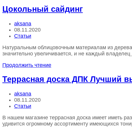
Цокольный сайдинг
Автор
aksana
записи:
Запись
08.11.2020
опубликована:
Рубрика
Статьи
записи
Натуральным облицовочным материалам из дерева 
значительно увеличивается, и не каждый владелец 
Цокольный
Продолжить чтение
сайдинг
Террасная доска ДПК Лучший в
Автор
aksana
записи:
Запись
08.11.2020
опубликована:
Рубрика
Статьи
записи
В нашем магазине террасная доска имеет иметь раз
удивится огромному ассортименту имеющихся тони