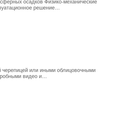
осферных осадков Физико-механические
сплуатационное решение…
ой черепицей или иными облицовочными
одробными видео и…