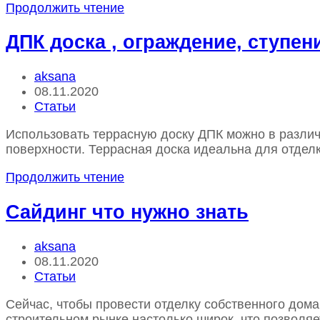
Террасная
Продолжить чтение
доска
ДПК
ДПК доска , ограждение, ступен
Лучший
выбор
Автор
aksana
для
записи:
Запись
08.11.2020
террас
опубликована:
Рубрика
Статьи
записи
Использовать террасную доску ДПК можно в различ
поверхности. Террасная доска идеальна для отдел
ДПК
Продолжить чтение
доска
,
Сайдинг что нужно знать
ограждение,
ступени,
Автор
aksana
заборная
записи:
Запись
08.11.2020
доска
опубликована:
Рубрика
Статьи
записи
Сейчас, чтобы провести отделку собственного дома
строительном рынке настолько широк, что позволя