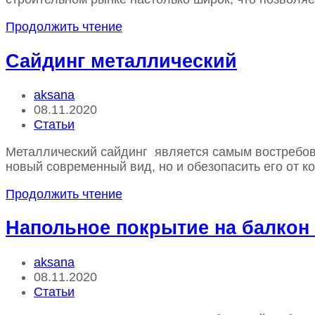
Сайдинг
Продолжить чтение
что
нужно
Сайдинг металлический
знать
Автор
aksana
записи:
Запись
08.11.2020
опубликована:
Рубрика
Статьи
записи
Металлический сайдинг является самым востребова
новый современный вид, но и обезопасить его от 
Сайдинг
Продолжить чтение
металлический
Напольное покрытие на балкон
Автор
aksana
записи:
Запись
08.11.2020
опубликована:
Рубрика
Статьи
записи