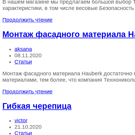
В нашем магазине мы предлагаем большой выбор 
характеристики, в том числе весовые Безопасност
Напольное
Продолжить чтение
покрытие
на
Монтаж фасадного материала H
балкон
отличное
Автор
aksana
решение
записи:
Запись
08.11.2020
Террасная
опубликована:
Рубрика
Статьи
доска
записи
ДПК
Монтаж фасадного материала Hauberk достаточно 
материалами, тем более, что компания Технонико
Монтаж
Продолжить чтение
фасадного
материала
Гибкая черепица
Hauberk
Автор
victor
записи:
Запись
21.10.2020
опубликована:
Рубрика
Статьи