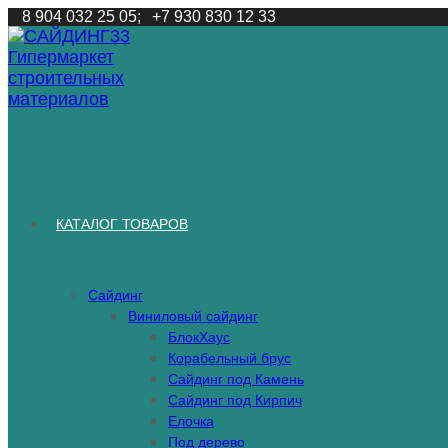
Перейти
8 904 032 25 05;
+7 930 830 12 33
к
содержимому
КАТАЛОГ ТОВАРОВ
Сайдинг
Виниловый сайдинг
БлокХаус
Корабельный брус
Сайдинг под Камень
Сайдинг под Кирпич
Елочка
Под дерево