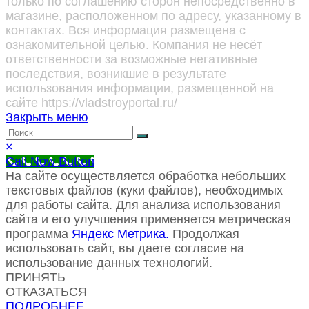
только по соглашению сторон непосредственно в
магазине, расположенном по адресу, указанному в
контактах. Вся информация размещена с
ознакомительной целью. Компания не несёт
ответственности за возможные негативные
последствия, возникшие в результате
использования информации, размещенной на
сайте https://vladstroyportal.ru/
Закрыть меню
×
Call Now Button
На сайте осуществляется обработка небольших
текстовых файлов (куки файлов), необходимых
для работы сайта. Для анализа использования
сайта и его улучшения применяется метрическая
программа
Яндекс Метрика.
Продолжая
использовать сайт, вы даете согласие на
использование данных технологий.
ПРИНЯТЬ
ОТКАЗАТЬСЯ
ПОДРОБНЕЕ