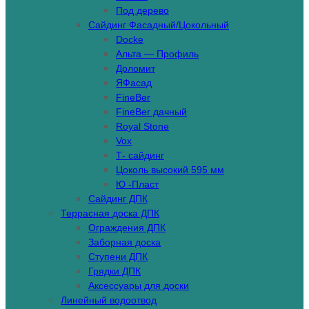
Под дерево
Сайдинг Фасадный/Цокольный
Docke
Альта — Профиль
Доломит
ЯФасад
FineBer
FineBer дачный
Royal Stone
Vox
Т- сайдинг
Цоколь высокий 595 мм
Ю -Пласт
Сайдинг ДПК
Террасная доска ДПК
Ограждения ДПК
Заборная доска
Ступени ДПК
Грядки ДПК
Аксессуары для доски
Линейный водоотвод