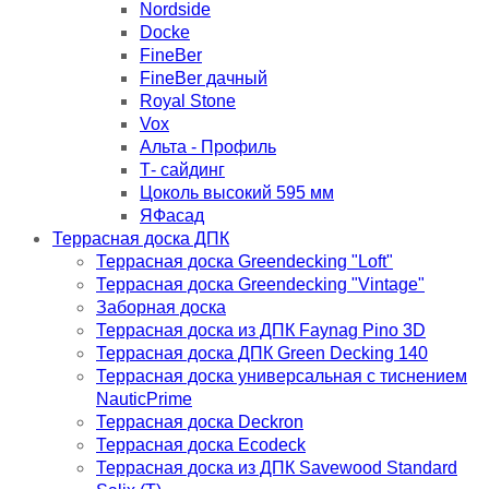
Nordside
Docke
FineBer
FineBer дачный
Royal Stone
Vox
Альта - Профиль
Т- сайдинг
Цоколь высокий 595 мм
ЯФасад
Террасная доска ДПК
Террасная доска Greendecking "Loft"
Террасная доска Greendecking "Vintage"
Заборная доска
Террасная доска из ДПК Faynag Pino 3D
Террасная доска ДПК Green Decking 140
Террасная доска универсальная с тиснением
NauticPrime
Террасная доска Deckron
Террасная доска Ecodeck
Террасная доска из ДПК Savewood Standard