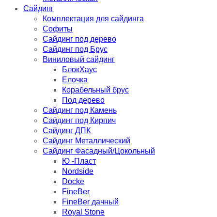
Сайдинг
Комплектация для сайдинга
Софиты
Сайдинг под дерево
Сайдинг под Брус
Виниловый сайдинг
БлокХаус
Елочка
Корабельный брус
Под дерево
Сайдинг под Камень
Сайдинг под Кирпич
Сайдинг ДПК
Сайдинг Металлический
Сайдинг Фасадный/Цокольный
Ю -Пласт
Nordside
Docke
FineBer
FineBer дачный
Royal Stone