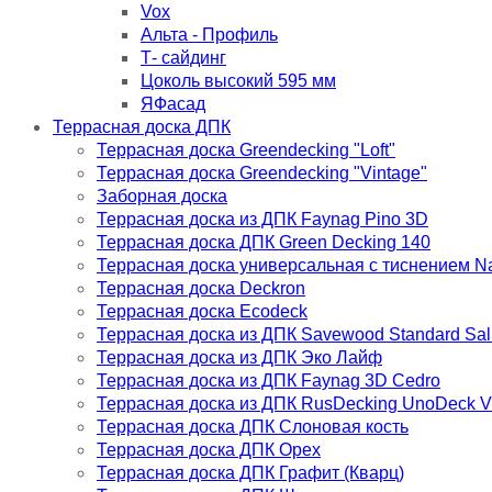
Vox
Альта - Профиль
Т- сайдинг
Цоколь высокий 595 мм
ЯФасад
Террасная доска ДПК
Террасная доска Greendecking "Loft"
Террасная доска Greendecking "Vintage"
Заборная доска
Террасная доска из ДПК Faynag Pino 3D
Террасная доска ДПК Green Decking 140
Террасная доска универсальная с тиснением Na
Террасная доска Deckron
Террасная доска Ecodeck
Террасная доска из ДПК Savewood Standard Sali
Террасная доска из ДПК Эко Лайф
Террасная доска из ДПК Faynag 3D Cedro
Террасная доска из ДПК RusDecking UnoDeck V
Террасная доска ДПК Слоновая кость
Террасная доска ДПК Орех
Террасная доска ДПК Графит (Кварц)