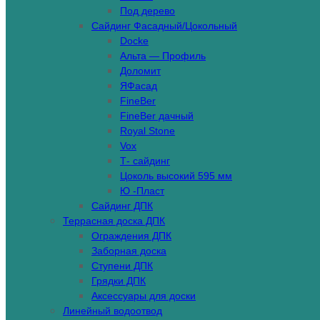
Под дерево
Сайдинг Фасадный/Цокольный
Docke
Альта — Профиль
Доломит
ЯФасад
FineBer
FineBer дачный
Royal Stone
Vox
Т- сайдинг
Цоколь высокий 595 мм
Ю -Пласт
Сайдинг ДПК
Террасная доска ДПК
Ограждения ДПК
Заборная доска
Ступени ДПК
Грядки ДПК
Аксессуары для доски
Линейный водоотвод