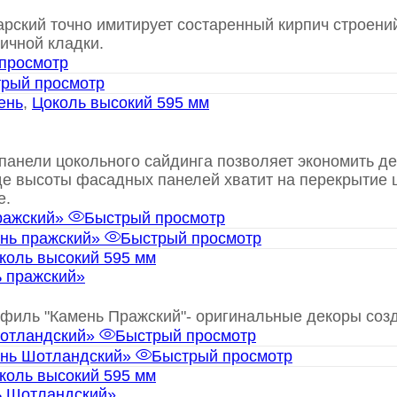
ий точно имитирует состаренный кирпич строений 
ичной кладки.
просмотр
рый просмотр
ень
,
Цоколь высокий 595 мм
анели цокольного сайдинга позволяет экономить де
где высоты фасадных панелей хватит на перекрытие ц
е.
Быстрый просмотр
Быстрый просмотр
коль высокий 595 мм
 пражский»
филь "Камень Пражский"- оригинальные декоры соз
Быстрый просмотр
Быстрый просмотр
коль высокий 595 мм
ь Шотландский»