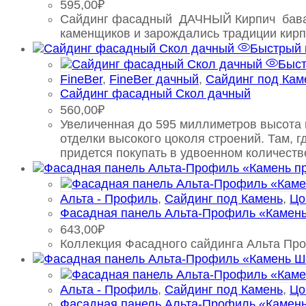
595,00
₽
Сайдинг фасадный ДАЧНЫЙ Кирпич баварск
каменщиков и зарождались традиции кирп
Быстрый 
Быст
FineBer
,
FineBer дачный
,
Сайдинг под Кам
Сайдинг фасадный Скол дачный
560,00
₽
Увеличенная до 595 миллиметров высота п
отделки высокого цоколя строений. Там, 
придется покупать в удвоенном количеств
Альта - Профиль
,
Сайдинг под Камень
,
Цо
Фасадная панель Альта-Профиль «Камень
643,00
₽
Коллекция Фасадного сайдинга Альта Про
Альта - Профиль
,
Сайдинг под Камень
,
Цо
Фасадная панель Альта-Профиль «Камен