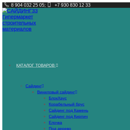
Перейти
8 904 032 25 05;
+7 930 830 12 33
к
содержимому
КАТАЛОГ ТОВАРОВ
Сайдинг
Виниловый сайдинг
БлокХаус
Корабельный брус
Сайдинг под Камень
Сайдинг под Кирпич
Елочка
Под дерево