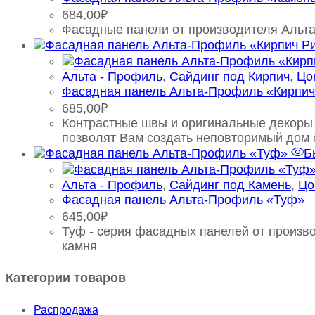
684,00
₽
Фасадные панели от производителя Альт
Альта - Профиль
,
Сайдинг под Кирпич
,
Цо
Фасадная панель Альта-Профиль «Кирпич
685,00
₽
Контрастные швы и оригинальные декоры 
позволят Вам создать неповторимый дом 
Б
Альта - Профиль
,
Сайдинг под Камень
,
Цо
Фасадная панель Альта-Профиль «Туф»
645,00
₽
Туф - серия фасадных панелей от произв
камня
Категории товаров
Распродажа