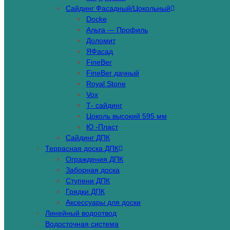
Сайдинг Фасадный/Цокольный
Docke
Альта — Профиль
Доломит
ЯФасад
FineBer
FineBer дачный
Royal Stone
Vox
Т- сайдинг
Цоколь высокий 595 мм
Ю -Пласт
Сайдинг ДПК
Террасная доска ДПК
Ограждения ДПК
Заборная доска
Ступени ДПК
Грядки ДПК
Аксессуары для доски
Линейный водоотвод
Водосточная система