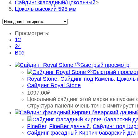
Сайдинг Фасадный/Цокольный
>
Цоколь высокий 595 мм
Просмотреть:
12
24
Все
Быстрый просмотр
Быстрый просмо
Royal Stone
,
Сайдинг под Камень
,
Цоколь 
Сайдинг Royal Stone
1097,00
₽
Цокольный сайдинг этой марки выпускает
Структура панели очень точно имитирует 
FineBer
,
FineBer дачный
,
Сайдинг под Кир
Сайдинг фасадный Кирпич баварский дач