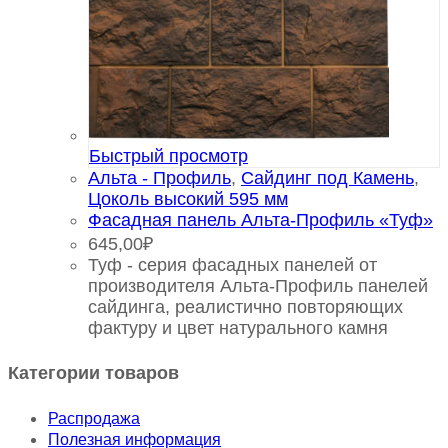
Быстрый просмотр
Альта - Профиль
,
Сайдинг под Камень
,
Цоколь высокий 595 мм
Фасадная панель Альта-Профиль «Туф»
645,00
₽
Туф - серия фасадных панелей от
производителя Альта-Профиль панелей
сайдинга, реалистично повторяющих
фактуру и цвет натурального камня
Категории товаров
Распродажа
Полезная информация