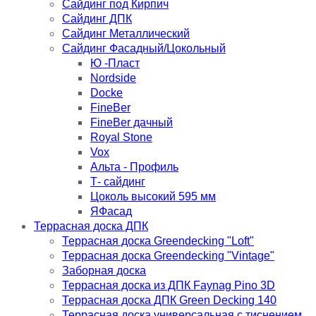
Сайдинг под Кирпич
Сайдинг ДПК
Сайдинг Металлический
Сайдинг Фасадный/Цокольный
Ю -Пласт
Nordside
Docke
FineBer
FineBer дачный
Royal Stone
Vox
Альта - Профиль
Т- сайдинг
Цоколь высокий 595 мм
ЯФасад
Террасная доска ДПК
Террасная доска Greendecking "Loft"
Террасная доска Greendecking "Vintage"
Заборная доска
Террасная доска из ДПК Faynag Pino 3D
Террасная доска ДПК Green Decking 140
Террасная доска универсальная с тиснением