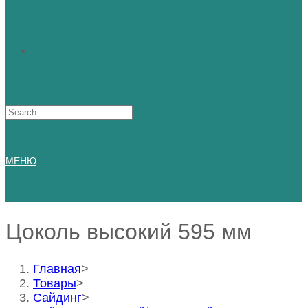
Искать:
МЕНЮ
Цоколь высокий 595 мм
Главная
>
Товары
>
Сайдинг
>